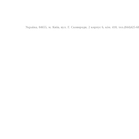
Україна, 04655, м. Київ, вул. Г. Сковороди, 2 корпус 6, кім. 410, тел.(044)425-60