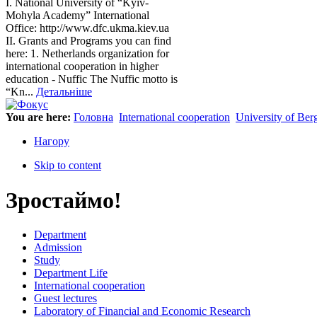
I. National University of “Kyiv-
Mohyla Academy” International
Office: http://www.dfc.ukma.kiev.ua
ІІ. Grants and Programs you can find
here: 1. Netherlands organization for
international cooperation in higher
education - Nuffic The Nuffic motto is
“Kn...
Детальніше
You are here:
Головна
International cooperation
University of Ber
Нагору
Skip to content
Зростаймо!
Department
Admission
Study
Department Life
International cooperation
Guest lectures
Laboratory of Financial and Economic Research