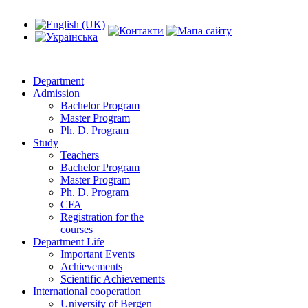
Department
Admission
Bachelor Program
Master Program
Ph. D. Program
Study
Teachers
Bachelor Program
Master Program
Ph. D. Program
CFA
Registration for the
courses
Department Life
Important Events
Achievements
Scientific Achievements
International cooperation
University of Bergen