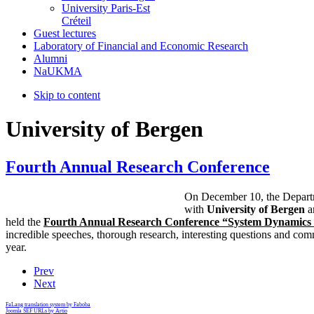
University Paris-Est
Créteil
Guest lectures
Laboratory of Financial and Economic Research
Alumni
NaUKMA
Skip to content
University of Bergen
Fourth Annual Research Conference
On December 10, the Depart
with
University of Bergen
a
held the
Fourth Annual Research Conference “System Dynamics 
incredible speeches, thorough research, interesting questions and co
year.
Prev
Next
FaLang translation system by Faboba
Joomla SEF URLs by Artio