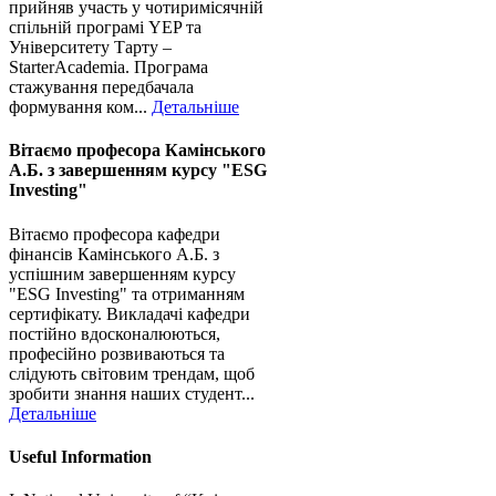
прийняв участь у чотиримісячній
спільній програмі YEP та
Університету Тарту –
StarterAcademia. Програма
стажування передбачала
формування ком...
Детальніше
Вітаємо професора Камінського
А.Б. з завершенням курсу "ESG
Investing"
Вітаємо професора кафедри
фінансів Камінського А.Б. з
успішним завершенням курсу
"ESG Investing" та отриманням
сертифікату. Викладачі кафедри
постійно вдосконалюються,
професійно розвиваються та
слідують світовим трендам, щоб
зробити знання наших студент...
Детальніше
Useful Information