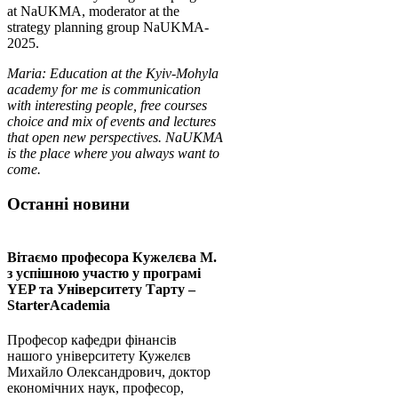
at NaUKMA, moderator at the
strategy planning group NaUKMA-
2025.
Maria: Education at the Kyiv-Mohyla
academy for me is communication
with interesting people, free courses
choice and mix of events and lectures
that open new perspectives. NaUKMA
is the place where you always want to
come.
Останні новини
Вітаємо професора Кужелєва М.
з успішною участю у програмі
YEP та Університету Тарту –
StarterAcademia
Професор кафедри фінансів
нашого університету Кужелєв
Михайло Олександрович, доктор
економічних наук, професор,