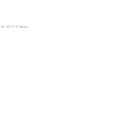
-42, 425-77-37 (факс)