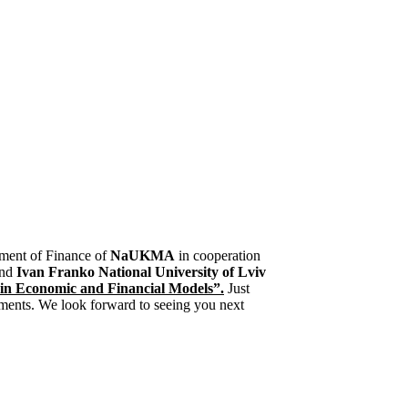
ment of Finance of
NaUKMA
in cooperation
nd
Ivan Franko National University of Lviv
in Economic and Financial Models”.
Just
mments. We look forward to seeing you next