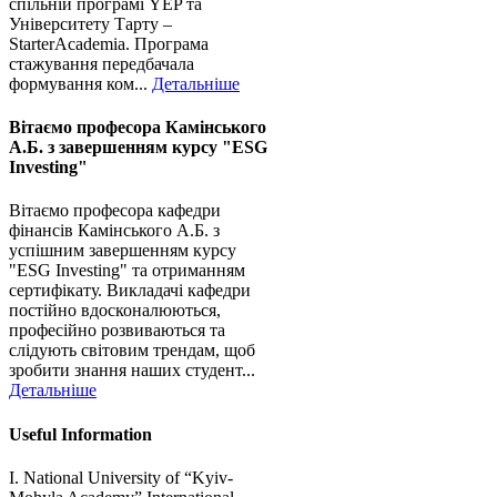
спільній програмі YEP та
Університету Тарту –
StarterAcademia. Програма
стажування передбачала
формування ком...
Детальніше
Вітаємо професора Камінського
А.Б. з завершенням курсу "ESG
Investing"
Вітаємо професора кафедри
фінансів Камінського А.Б. з
успішним завершенням курсу
"ESG Investing" та отриманням
сертифікату. Викладачі кафедри
постійно вдосконалюються,
професійно розвиваються та
слідують світовим трендам, щоб
зробити знання наших студент...
Детальніше
Useful Information
I. National University of “Kyiv-