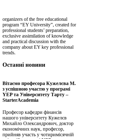
organizers of the free educational
program “EY University”, created for
professional students’ preparation,
exclusive assimilation of knowledge
and practical discussion with the
company about EY key professional
trends.
Останні новини
Вітаємо професора Кужелєва М.
з успішною участю у програмі
YEP та Університету Тарту –
StarterAcademia
Професор кафедри фінансів
нашого університету Кужелєв
Михайло Олександрович, доктор
економічних наук, професор,
прийняв участь у чотиримісячній