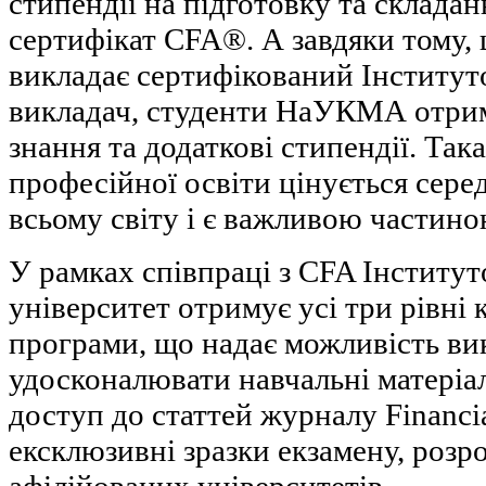
стипендії на підготовку та складан
сертифікат CFA®. А завдяки тому, 
викладає сертифікований Інститут
викладач, студенти НаУКМА отрим
знання та додаткові стипендії. Так
професійної освіти цінується сере
всьому світу і є важливою частин
У рамках співпраці з CFA Інститу
університет отримує усі три рівні
програми, що надає можливість ви
удосконалювати навчальні матеріал
доступ до статтей журналу Financia
ексклюзивні зразки екзамену, розр