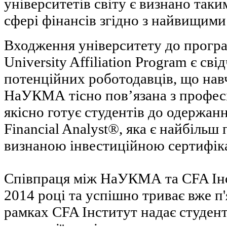
університетів світу є визнано таки
сфері фінансів згідно з найвищими
Входження університету до програм
University Affiliation Program є св
потенційних роботодавців, що нав
НаУКМА тісно пов’язана з профес
якісно готує студентів до одержанн
Financial Analyst®, яка є найбіль
визнаною інвестиційною сертифікац
Співпраця між НаУКМА та CFA Інс
2014 році та успішно триває вже п'я
рамках CFA Інститут надає студе