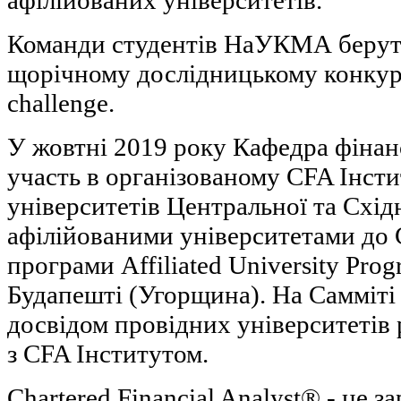
афілійованих університетів.
Команди студентів НаУКМА беруть
щорічному дослідницькому конкурс
challenge.
У жовтні 2019 року Кафедра фіна
участь в організованому CFA Інст
університетів Центральної та Східн
афілійованими університетами до 
програми Affiliated University Prog
Будапешті (Угорщина). На Самміті 
досвідом провідних університетів 
з CFA Інститутом.
Chartered Financial Analyst® - це з