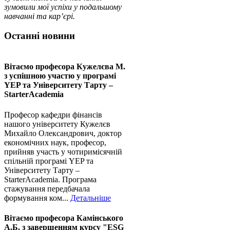
зумовили мої успіхи у подальшому
навчанні та кар’єрі.
Останні новини
Вітаємо професора Кужелєва М.
з успішною участю у програмі
YEP та Університету Тарту –
StarterAcademia
Професор кафедри фінансів
нашого університету Кужелєв
Михайло Олександрович, доктор
економічних наук, професор,
прийняв участь у чотиримісячній
спільній програмі YEP та
Університету Тарту –
StarterAcademia. Програма
стажування передбачала
формування ком...
Детальніше
Вітаємо професора Камінського
А.Б. з завершенням курсу "ESG