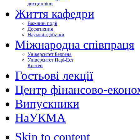
дисципліни
Життя кафедри
Важливі події
Досягнення
Наукові здобутки
Міжнародна співпраця
Університет Бергена
Університет Парі-Ест
Кретей
Гостьові лекції
Центр фінансово-еконо
Випускники
НаУКМА
Skip to content