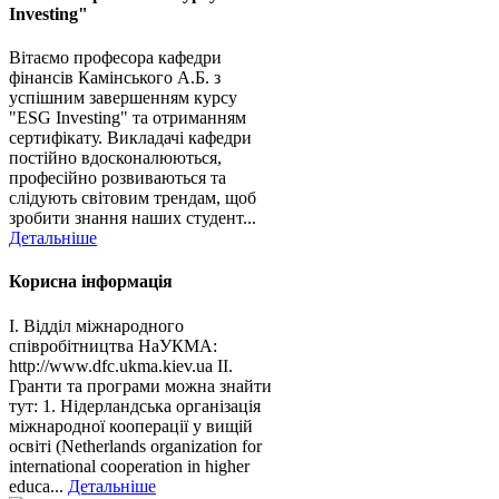
Investing"
Вітаємо професора кафедри
фінансів Камінського А.Б. з
успішним завершенням курсу
"ESG Investing" та отриманням
сертифікату. Викладачі кафедри
постійно вдосконалюються,
професійно розвиваються та
слідують світовим трендам, щоб
зробити знання наших студент...
Детальніше
Корисна інформація
І. Відділ міжнародного
співробітництва НаУКМА:
http://www.dfc.ukma.kiev.ua ІІ.
Гранти та програми можна знайти
тут: 1. Нідерландська організація
міжнародної кооперації у вищій
освіті (Netherlands organization for
international cooperation in higher
educa...
Детальніше